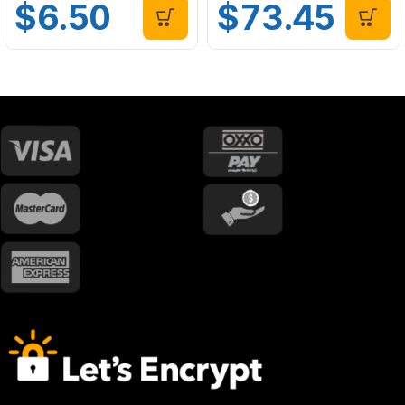
$
6.50
$
73.45