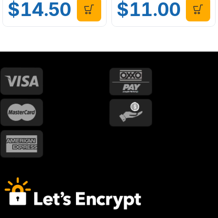
$
14.50
$
11.00