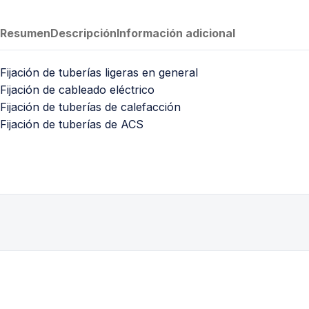
PVC Sanitario
Acero Inoxidable 304
Resumen
Descripción
Información adicional
PE-AL-PE (Agua y Gas)
Fijación de tuberías ligeras en general
Conexiones para Gas
Fijación de cableado eléctrico
Conexiones para Poliducto y Ma
Fijación de tuberías de calefacción
Polietileno PEAD (Corrugado y Lis
Fijación de tuberías de ACS
Conexiones Rápidas
Lavaderos
Tanques Hidroneumáticos