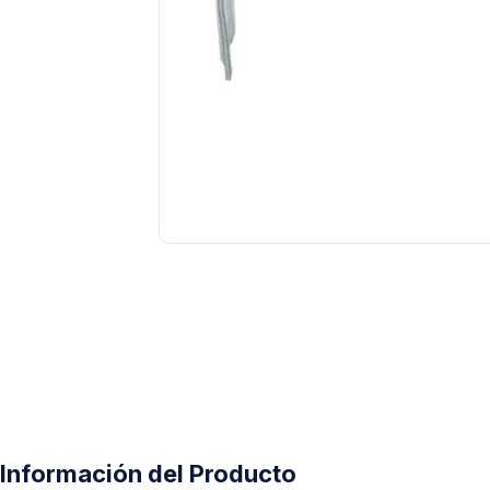
Tuberías y Conexiones
Cobre y Latón
Sistemas Contra Incendio
Acero Galvanizado
CPVC
PVC Hidráulico
Polipropileno PPR
Información del Producto