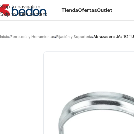
Skip to navigation
Tienda
Ofertas
Outlet
Skip to main content
Inicio
/
Ferretería y Herramientas
/
Fijación y Soportería
/
Abrazadera Uña 1/2″ 