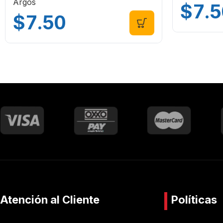
Argos
$
7.5
$
7.50
Atención al Cliente
Políticas