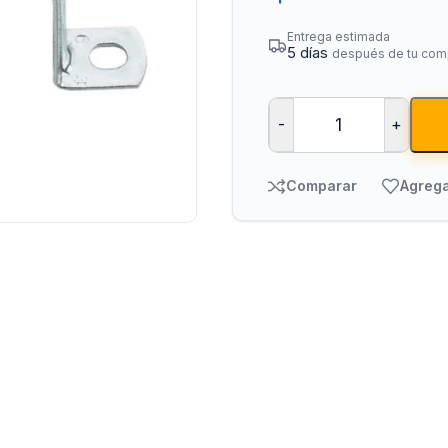
Entrega estimada
5 días
después de tu com
-
+
Comparar
Agrega
Bombas para Agua
Man
Hidroneumáticos y Sistemas de Presión
Para
Centrífugas y Periféricas
Para
Sumergibles para Agua Limpia
Para
Sumergibles para Agua Sucia y Drenaje
Par
Accesorios y Refacciones para Bombas
Par
Sumergibles para Pozo Profundo
Vál