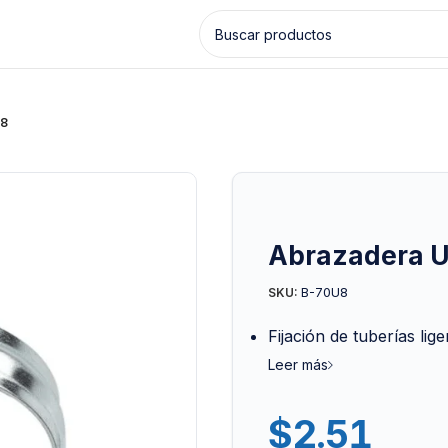
U8
Abrazadera U
B-70U8
SKU:
Fijación de tuberías lig
Leer más
$
2.51