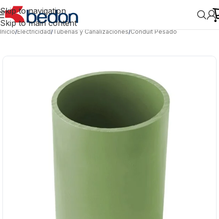
Skip to navigation
Skip to main content
Inicio
/
Electricidad
/
Tuberías y Canalizaciones
/
Conduit Pesado