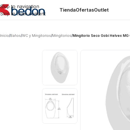
Skip to navigation
Tienda
Ofertas
Outlet
Skip to main content
Inicio
/
Baños
/
WC y Mingitorios
/
Mingitorios
/
Mingitorio Seco Gobi Helvex MG