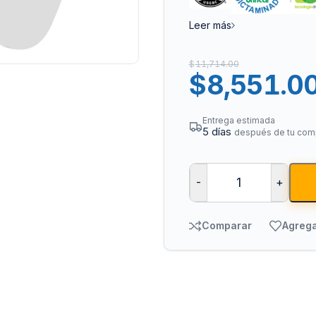
Leer más
$
11,714.00
$
8,551.0
Entrega estimada
5 días
después de tu com
Bombas para Agua
Man
Hidroneumáticos y Sistemas de Presión
Para
-
+
Centrífugas y Periféricas
Para
Sumergibles para Agua Limpia
Para
Comparar
Agrega
Sumergibles para Agua Sucia y Drenaje
Par
Accesorios y Refacciones para Bombas
Par
Sumergibles para Pozo Profundo
Vál