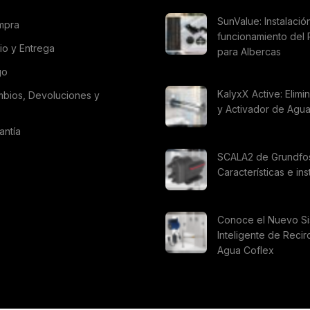
SunValue: Instalació
mpra
funcionamiento del 
vio y Entrega
para Albercas
go
KalyxX Active: Elimi
mbios, Devoluciones y
y Activador de Agu
antía
SCALA2 de Grundfo
Características e ins
Conoce el Nuevo S
Inteligente de Recir
Agua Coflex