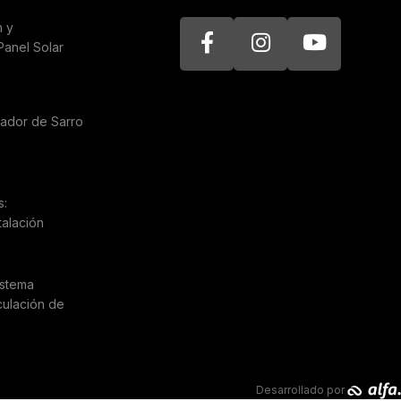
n y
Panel Solar
nador de Sarro
a
s:
talación
istema
culación de
Desarrollado por