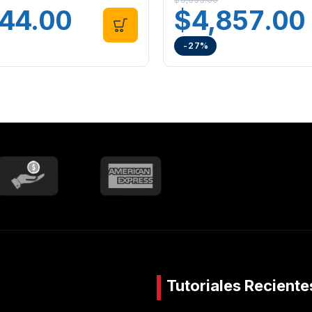
344.00
$
4,857.00
-27%
Tutoriales Reciente