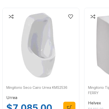
Mingitorio Seco Cairo Urrea KMS2536
Mingitorio 
FERRY
Urrea
Helvex
$
7,085.00
$
8,691.00