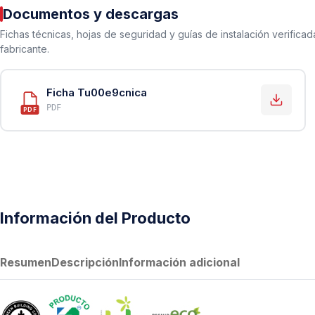
PVC Sanitario
Documentos y descargas
Acero Inoxidable 304
Fichas técnicas, hojas de seguridad y guías de instalación verificad
fabricante.
PE-AL-PE (Agua y Gas)
Conexiones para Gas
Ficha Tu00e9cnica
Conexiones para Poliducto y Ma
PDF
PDF
Polietileno PEAD (Corrugado y Lis
Conexiones Rápidas
Lavaderos
Tanques Hidroneumáticos
Información del Producto
Resumen
Descripción
Información adicional