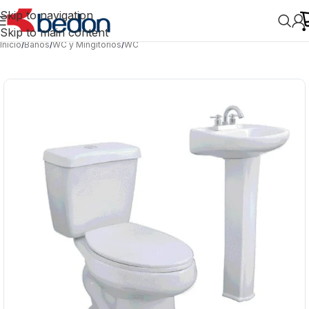
Skip to navigation
Skip to main content
Inicio
/
Baños
/
WC y Mingitorios
/
WC