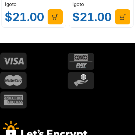
Igoto
Igoto
$
21.00
$
21.00