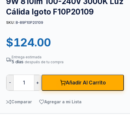
9W 810lm 100-240V 3000K Luz
Cálida Igoto F10P20109
B-89F10P20109
SKU:
$
124.00
Entrega estimada
5 días
después de tu compra
-
+
Añadir Al Carrito
Comparar
Agregar a mi Lista