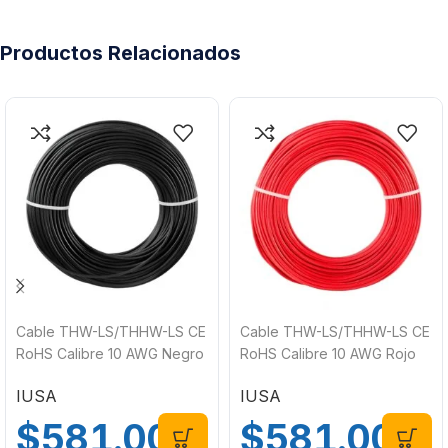
Productos Relacionados
Cable THW-LS/THHW-LS CE
Cable THW-LS/THHW-LS CE
RoHS Calibre 10 AWG Negro
RoHS Calibre 10 AWG Rojo
20 Metros IUSA 267285
20 Metros IUSA 267286
IUSA
IUSA
$
581.00
$
581.00