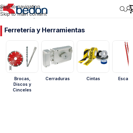
Skip to navigation
Skip to main content
Inicio
/
Ferretería y Herramientas
Ferretería y Herramientas
Brocas,
Cerraduras
Cintas
Escale
Discos y
Cinceles