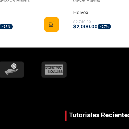
M-18-OB Helvex
05-OB Helvex
Helvex
$
2,740.00
$
2,000.00
-27%
-27%
Tutoriales Reciente