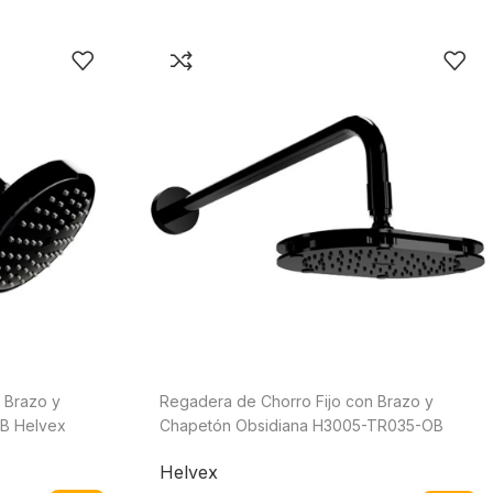
 Brazo y
Regadera de Chorro Fijo con Brazo y
OB Helvex
Chapetón Obsidiana H3005-TR035-OB
Helvex
Helvex