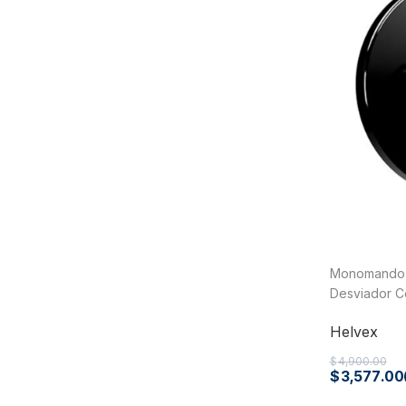
PVC Sanitario
Acero Inoxidable 304
PE-AL-PE (Agua y Gas)
Conexiones para Gas
Conexiones para Poliducto y Ma
Polietileno PEAD (Corrugado y Lis
Conexiones Rápidas
Lavaderos
Tanques Hidroneumáticos
Monomando p
Desviador C
Helvex
Helvex
$
4,900.00
$
3,577.00