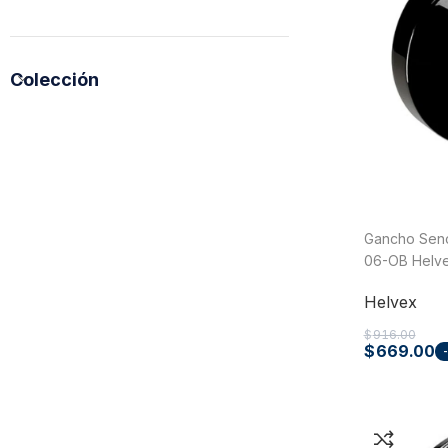
Colección
Tuberías y Conexiones
Gancho Senc
Cobre y Latón
06-OB Helv
Sistemas Contra Incendio
Helvex
Acero Galvanizado
$
916.00
$
669.00
CPVC
PVC Hidráulico
Polipropileno PPR