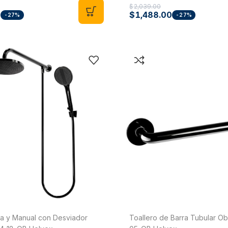
$
2,039.00
0
$
1,488.00
-27%
-27%
ja y Manual con Desviador
Toallero de Barra Tubular O