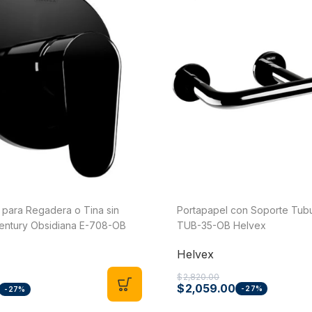
Jet
Válv
Recirculadoras
Válv
Motobombas
Válv
Accesorios y Conexiones para
Llav
Aparatos
nguera
Llav
Para Fregadero y Lavabo
o)
Med
Para WC
Med
Para Calentador
Med
Para Lavadora y Secadora
ara Regadera o Tina sin
Portapapel con Soporte Tubu
Tanques y Cilindros para Gas
entury Obsidiana E-708-OB
TUB-35-OB Helvex
Reguladores
Helvex
Tanques Estacionarios
$
2,820.00
$
2,059.00
-27%
-27%
Cilindros Portátiles