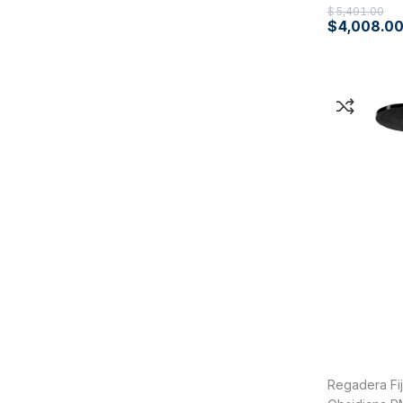
$
5,491.00
$
4,008.0
Regadera Fi