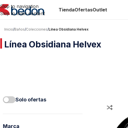
Skip to navigation
Tienda
Ofertas
Outlet
Skip to main content
Inicio
/
Baños
/
Colecciones
/
Línea Obsidiana Helvex
Línea Obsidiana Helvex
Solo ofertas
Marca