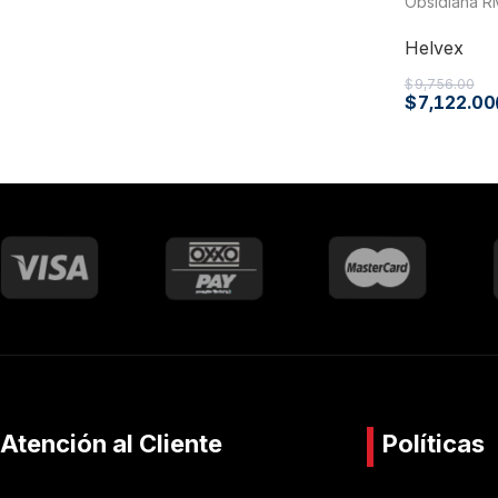
Obsidiana R
Helvex
$
9,756.00
$
7,122.00
Atención al Cliente
Políticas