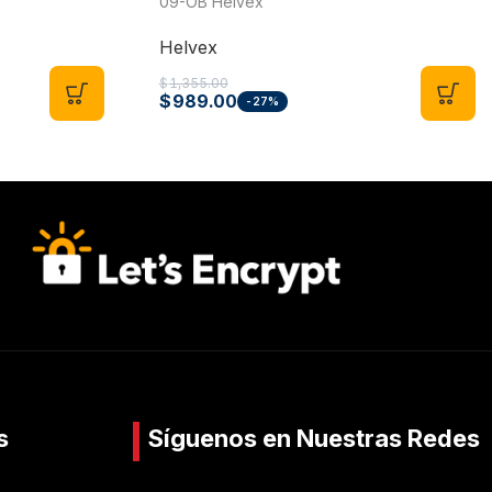
09-OB Helvex
Helvex
$
1,355.00
$
989.00
-27%
s
Síguenos en Nuestras Redes