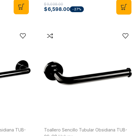
$
9,038.00
$
6,598.00
-27%
bsidiana TUB-
Toallero Sencillo Tubular Obsidiana TUB-