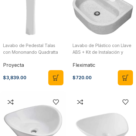
Lavabo de Pedestal Talas
Lavabo de Plástico con Llave
con Monomando Quadratta
ABS + Kit de Instalación y
Proyecta LVPTALAS-QA01
Céspol Antiolores Fleximatic
Proyecta
Fleximatic
2052
$
3,839.00
$
720.00