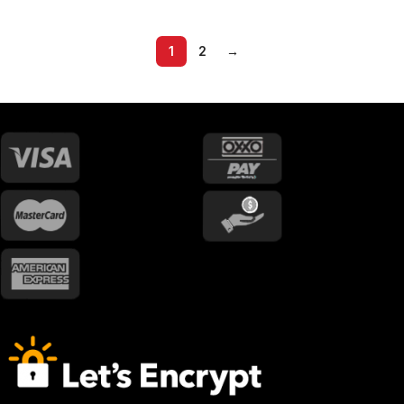
1
2
→