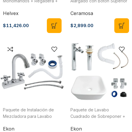
Monomandos + Regadera +
Alargado con Botón Superior
Accesorios y Lavabo Helvex
+ Lavabo con Pedestal
Helvex
Ceramosa
AURA-MOREA1
Blanco Ceramosa
$
11,426.00
$
2,899.00
Paquete de Instalación de
Paquete de Lavabo
Mezcladora para Lavabo
Cuadrado de Sobreponer +
Ekon 62934
Accesorios de Instalación
Ekon
Ekon
Bowl Pack Tucson