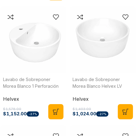
Lavabo de Sobreponer
Lavabo de Sobreponer
Morea Blanco 1 Perforación
Morea Blanco Helvex LV
Helvex LV MOREA1
MOREA
Helvex
Helvex
$
1,578.00
$
1,403.00
$
1,152.00
$
1,024.00
-27%
-27%