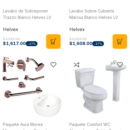
Lavabo de Sobreponer
Lavabo Sobre Cubierta
Trazzo Blanco Helvex LV
Marcus Blanco Helvex LV
TRAZZO
MARCUS
Helvex
Helvex
$
2,215.00
$
2,203.00
$
1,617.00
$
1,608.00
-27%
-27%
Paquete Aura Morea
Paquete Comfort WC