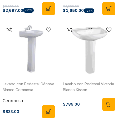
STALA
$
3,695.00
$
2,260.00
$
2,697.00
$
1,650.00
-27%
-27%
Lavabo con Pedestal Génova
Lavabo con Pedestal Victoria
Blanco Ceramosa
Blanco Kisson
Ceramosa
$
789.00
$
833.00