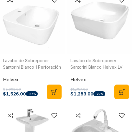
Lavabo de Sobreponer
Lavabo de Sobreponer
Santorini Blanco 1 Perforación
Santorini Blanco Helvex LV
Helvex LV SANTORINI1
SANTORINI
Helvex
Helvex
$
2,091.00
$
1,757.00
$
1,526.00
$
1,283.00
-27%
-27%