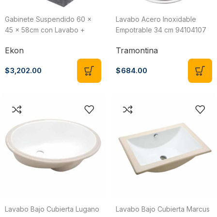
Gabinete Suspendido 60 x
Lavabo Acero Inoxidable
45 x 58cm con Lavabo +
Empotrable 34 cm 94104107
Accesorios de Instalación
Tramontina
Ekon
Tramontina
Vanity Pack Roma Lombardia
Ekon/Ceramosa 62807
$
3,202.00
$
684.00
Lavabo Bajo Cubierta Lugano
Lavabo Bajo Cubierta Marcus