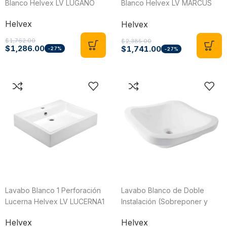
Blanco Helvex LV LUGANO
Blanco Helvex LV MARCUS
BC
Helvex
Helvex
$
1,762.00
$
2,385.00
$
1,286.00
$
1,741.00
-27%
-27%
Lavabo Blanco 1 Perforación
Lavabo Blanco de Doble
Lucerna Helvex LV LUCERNA1
Instalación (Sobreponer y
Sobrecubierta) sin
Helvex
Helvex
Rebosadero Stala Helvex LV