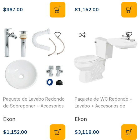
Ekon/Ceramosa 62811
$
367.00
$
1,152.00
Paquete de Lavabo Redondo
Paquete de WC Redondo +
de Sobreponer + Accesorios
Lavabo + Accesorios de
de Instalación Bowl Pack
Instalación Ekon Básico II
Ekon
Ekon
Detroit Ekon/Ceramosa 62810
62820
$
1,152.00
$
3,118.00