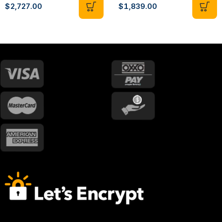
79X79 CM EL8060F
Temperatura 80X60 CM
$
2,727.00
$
1,839.00
EL8060P