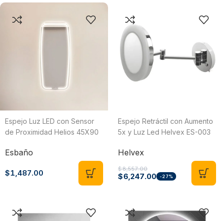
Espejo Luz LED con Sensor
Espejo Retráctil con Aumento
de Proximidad Helios 45X90
5x y Luz Led Helvex ES-003
CM Esbaño 35003
Helvex
Esbaño
$
8,557.00
$
1,487.00
$
6,247.00
-27%