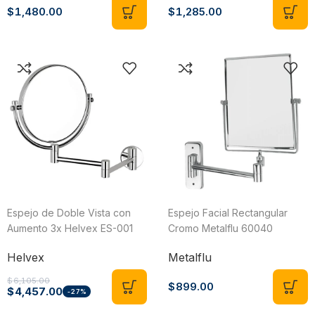
$
1,480.00
$
1,285.00
Espejo de Doble Vista con
Espejo Facial Rectangular
Aumento 3x Helvex ES-001
Cromo Metalflu 60040
Helvex
Metalflu
$
6,105.00
$
899.00
$
4,457.00
-27%