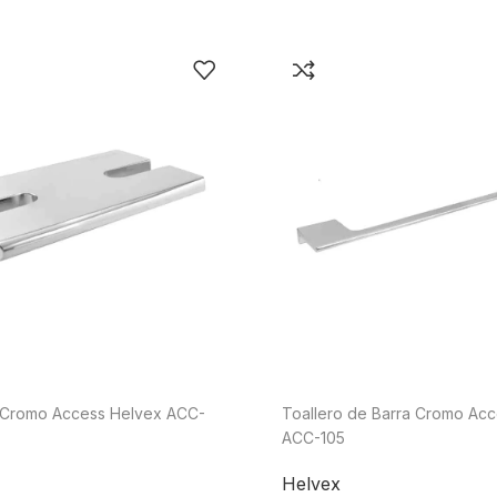
Jet
Válv
Recirculadoras
Válv
Motobombas
Válv
Accesorios y Conexiones para
Llav
Aparatos
nguera
Llav
Para Fregadero y Lavabo
o)
Med
Para WC
Med
Para Calentador
Med
Para Lavadora y Secadora
Tanques y Cilindros para Gas
Reguladores
o Cromo Access Helvex ACC-
Toallero de Barra Cromo Ac
Tanques Estacionarios
ACC-105
Cilindros Portátiles
Helvex