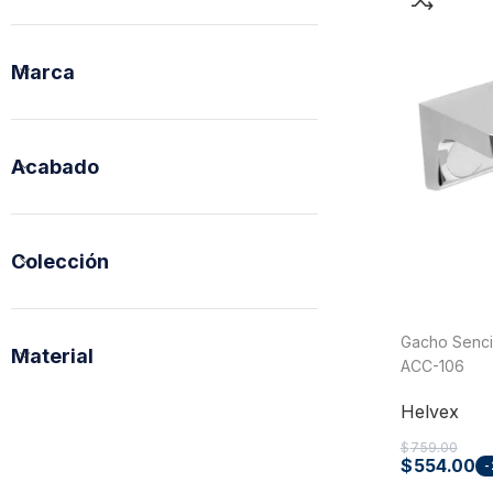
Marca
Acabado
Tuberías y Conexiones
Colección
Cobre y Latón
Sistemas Contra Incendio
Gacho Senci
Acero Galvanizado
Material
ACC-106
CPVC
Helvex
PVC Hidráulico
$
759.00
Polipropileno PPR
$
554.00
-