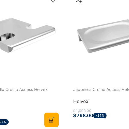
Bombas para Agua
Man
Hidroneumáticos y Sistemas de Presión
Para
Centrífugas y Periféricas
Para
llo Cromo Access Helvex
Jabonera Cromo Access Hel
Sumergibles para Agua Limpia
Para
Helvex
Sumergibles para Agua Sucia y Drenaje
Par
$
1,093.00
Accesorios y Refacciones para Bombas
Par
$
798.00
-27%
Sumergibles para Pozo Profundo
27%
Vál