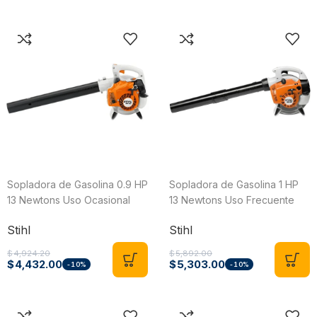
Sopladora de Gasolina 0.9 HP
Sopladora de Gasolina 1 HP
13 Newtons Uso Ocasional
13 Newtons Uso Frecuente
Stihl BG 50
Stihl BG 56
Stihl
Stihl
$
4,924.20
$
5,892.00
$
4,432.00
$
5,303.00
-10%
-10%