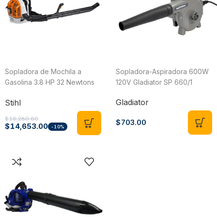
Sopladora de Mochila a
Sopladora-Aspiradora 600W
Gasolina 3.8 HP 32 Newtons
120V Gladiator SP 660/1
Uso Intensivo Stihl BR 600
Gladiator
Stihl
$
16,280.60
$
703.00
$
14,653.00
-10%