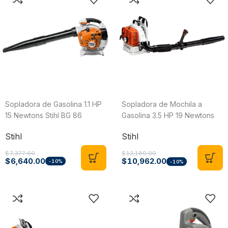
Sopladora de Gasolina 1.1 HP
Sopladora de Mochila a
15 Newtons Stihl BG 86
Gasolina 3.5 HP 19 Newtons
Uso Intensivo Stihl BR 420
Stihl
Stihl
$
7,377.60
$
12,180.00
$
6,640.00
$
10,962.00
-10%
-10%