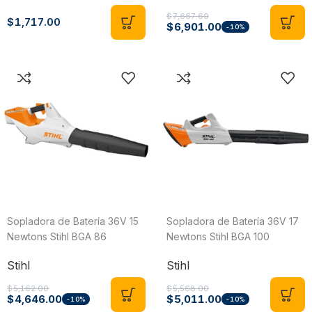
$
7,667.60
$
1,717.00
$
6,901.00
-10%
Sopladora de Batería 36V 15
Sopladora de Batería 36V 17
Newtons Stihl BGA 86
Newtons Stihl BGA 100
Stihl
Stihl
$
5,162.00
$
5,568.00
$
4,646.00
$
5,011.00
-10%
-10%