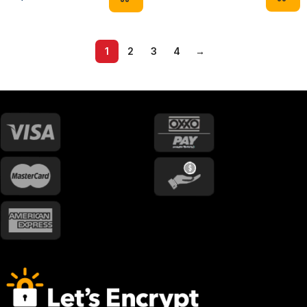
1
2
3
4
→