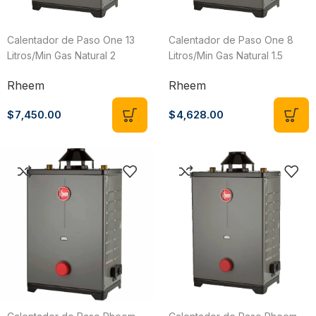
Calentador de Paso One 13
Calentador de Paso One 8
Litros/Min Gas Natural 2
Litros/Min Gas Natural 1.5
Servicios Rheem HRT-
Servicios Rheem HRT-
Rheem
Rheem
CHL13N/600090011
CHL08N/600090007
$
7,450.00
$
4,628.00