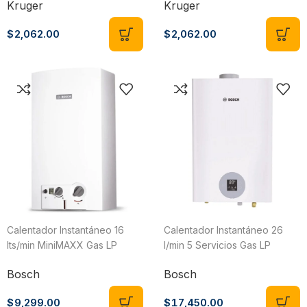
Kruger
Kruger
$
2,062.00
$
2,062.00
Calentador Instantáneo 16
Calentador Instantáneo 26
lts/min MiniMAXX Gas LP
l/min 5 Servicios Gas LP
Bosch 7703431719
Bosch Titán 7736506993
Bosch
Bosch
$
9,299.00
$
17,450.00