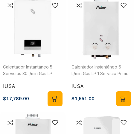
Calentador Instantáneo 5
Calentador Instantáneo 6
Servicios 30 l/min Gas LP
L/min Gas LP 1 Servicio Primo
Smart Home IUSA 619558
616630
IUSA
IUSA
IUSIN-30P
$
17,789.00
$
1,551.00