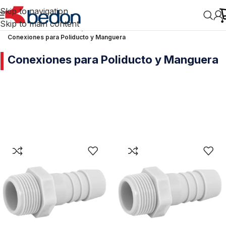
Skip to navigation
Skip to main content
Inicio
/
Plomería
/
Tuberías y Conexiones
/
Conexiones para Poliducto y Manguera
Conexiones para Poliducto y Manguera