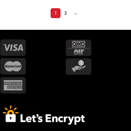
1
2
→