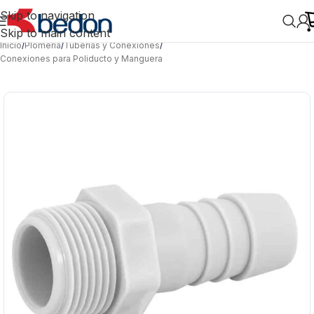
Skip to navigation
Skip to main content
Inicio
/
Plomería
/
Tuberías y Conexiones
/
Conexiones para Poliducto y Manguera