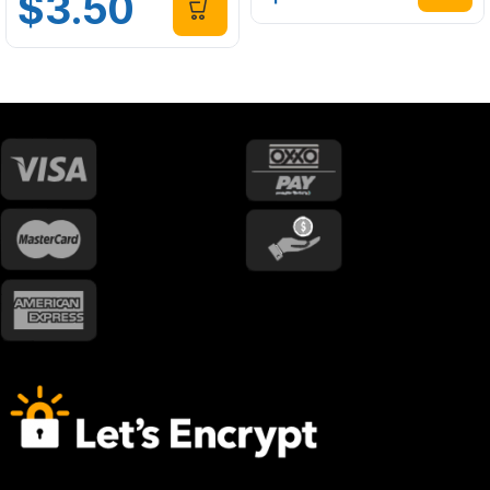
$
3.50