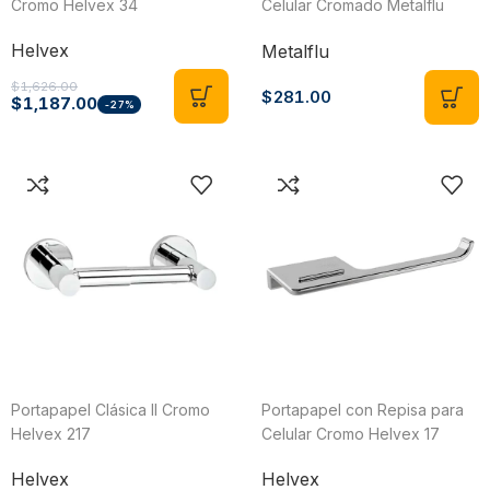
Cromo Helvex 34
Celular Cromado Metalflu
70002
Helvex
Metalflu
$
1,626.00
$
281.00
$
1,187.00
-27%
Portapapel Clásica II Cromo
Portapapel con Repisa para
Helvex 217
Celular Cromo Helvex 17
Helvex
Helvex