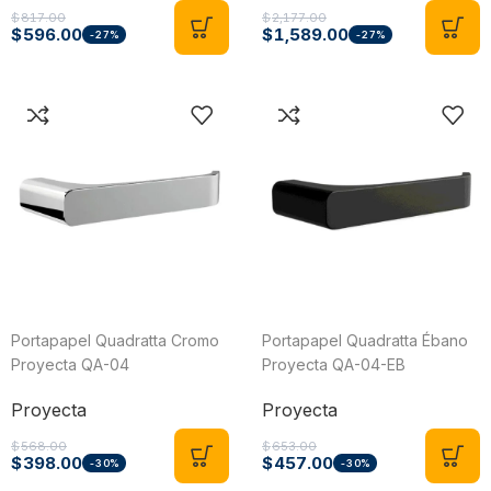
$
817.00
$
2,177.00
$
596.00
$
1,589.00
-27%
-27%
Portapapel Quadratta Cromo
Portapapel Quadratta Ébano
Proyecta QA-04
Proyecta QA-04-EB
Proyecta
Proyecta
$
568.00
$
653.00
$
398.00
$
457.00
-30%
-30%