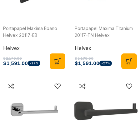
Portapapel Maxima Ebano
Portapapel Máxima Titanium
Helvex 20117-EB
20117-TN Helvex
Helvex
Helvex
$
2,179.00
$
2,179.00
$
1,591.00
$
1,591.00
-27%
-27%