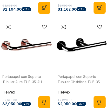
$
1,636.00
$
1,592.00
$
1,194.00
$
1,162.00
-27%
-27%
Portapapel con Soporte
Portapapel con Soporte
Tubular Aura TUB-35-AU
Tubular Obsidiana TUB-35-
Helvex
OB Helvex
Helvex
Helvex
$
2,820.00
$
2,820.00
$
2,059.00
$
2,059.00
-27%
-27%