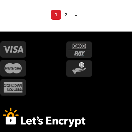
1
2
→