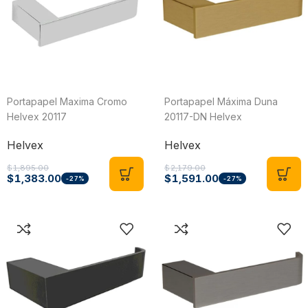
Portapapel Maxima Cromo
Portapapel Máxima Duna
Helvex 20117
20117-DN Helvex
Helvex
Helvex
$
1,895.00
$
2,179.00
$
1,383.00
$
1,591.00
-27%
-27%