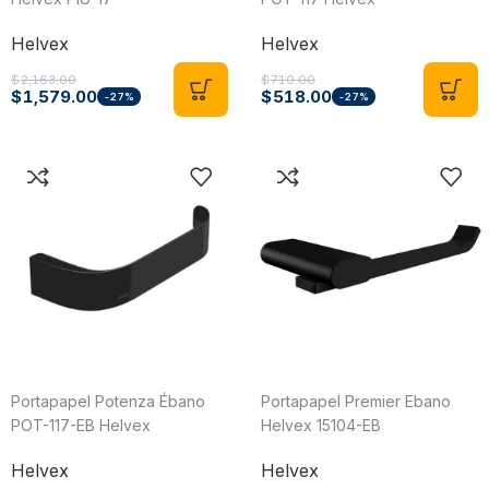
Helvex
Helvex
$
2,163.00
$
710.00
$
1,579.00
$
518.00
-27%
-27%
Portapapel Potenza Ébano
Portapapel Premier Ebano
POT-117-EB Helvex
Helvex 15104-EB
Helvex
Helvex