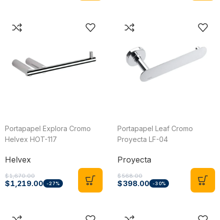
Portapapel Explora Cromo
Portapapel Leaf Cromo
Helvex HOT-117
Proyecta LF-04
Helvex
Proyecta
$
1,670.00
$
568.00
$
1,219.00
$
398.00
-27%
-30%