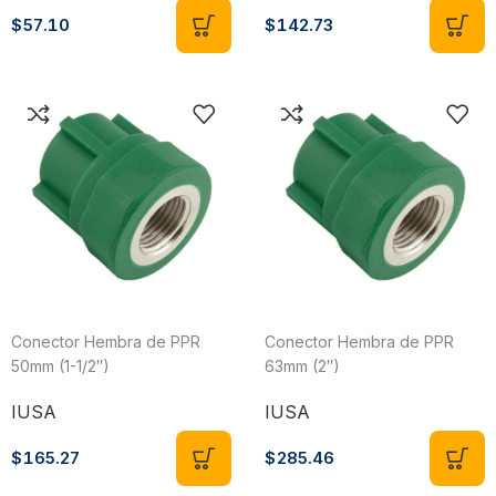
$
57.10
$
142.73
Conector Hembra de PPR
Conector Hembra de PPR
50mm (1-1/2″)
63mm (2″)
IUSA
IUSA
$
165.27
$
285.46