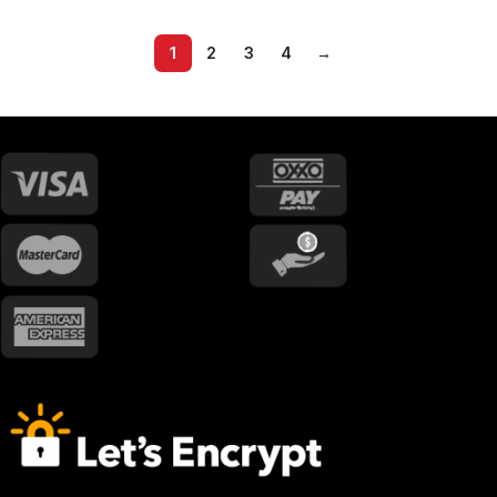
1
2
3
4
→