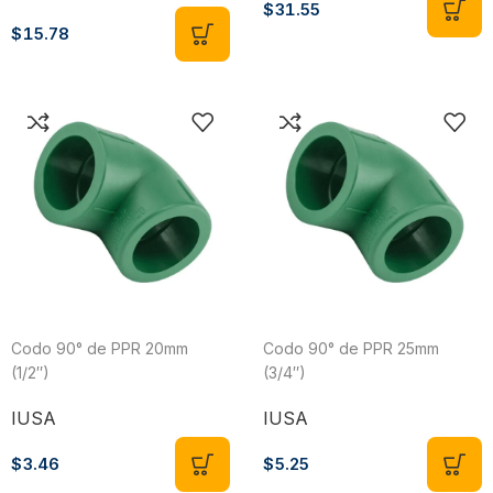
$
31.55
$
15.78
Codo 90° de PPR 20mm
Codo 90° de PPR 25mm
(1/2″)
(3/4″)
IUSA
IUSA
$
3.46
$
5.25