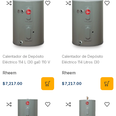
Calentador de Depósito
Calentador de Depósito
Eléctrico 114 L (30 gal) 110 V
Eléctrico 114 Litros (30
Rheem 89VP30/474755
Galones) 220V 3 Servicios
Rheem
Rheem
Rheem 89VP30/415543
$
7,217.00
$
7,217.00