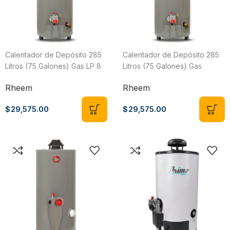
Calentador de Depósito 285
Calentador de Depósito 285
Litros (75 Galones) Gas LP 8
Litros (75 Galones) Gas
Servicios Rheem
Natural 8 Servicios Rheem
Rheem
Rheem
29VR75/485300
29VR75/485270
$
29,575.00
$
29,575.00