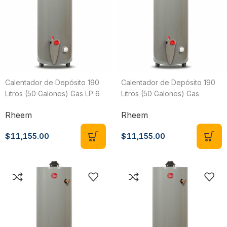
Calentador de Depósito 190
Calentador de Depósito 190
Litros (50 Galones) Gas LP 6
Litros (50 Galones) Gas
Servicios Rheem
Natural 5 Servicios Rheem
Rheem
Rheem
29V50/393483
29V50/460642
$
11,155.00
$
11,155.00