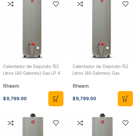
Calentador de Depósito 152
Calentador de Depósito 152
Litros (40 Galones) Gas LP 4
Litros (40 Galones) Gas
Servicios Rheem
Natural 4 Servicios Rheem
Rheem
Rheem
29V40/393476
29V40/435169
$
9,799.00
$
9,799.00