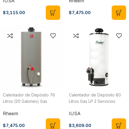
IUSA
Rheem
29V20S/393391
$
3,115.00
$
7,475.00
Calentador de Depósito 76
Calentador de Depósito 80
Litros (20 Galones) Gas
Litros Gas LP 2 Servicios
Natural 2 Servicios Rheem
Primo 268710
Rheem
IUSA
29V20S/435145
$
7,475.00
$
3,609.00