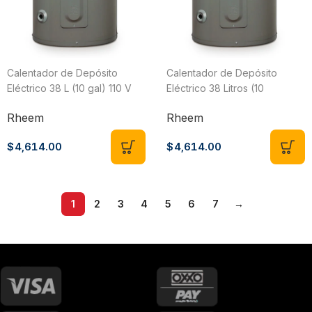
Calentador de Depósito
Calentador de Depósito
Eléctrico 38 L (10 gal) 110 V
Eléctrico 38 Litros (10
Rheem 89VP10/474663
Galones) 220V 1 Servicio
Rheem
Rheem
Rheem 89VP10/415512
$
4,614.00
$
4,614.00
1
2
3
4
5
6
7
→