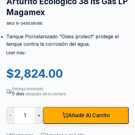
Arturito Ecológico 38 lts Gas LP
Magamex
B-349038VIIIE
SKU:
Tanque Porcelanizado “Glass protect” protege el
tanque contra la corrosión del agua.
Leer más
$
2,824.00
Entrega estimada
5 días
después de tu compra
-
+
Añadir Al Carrito