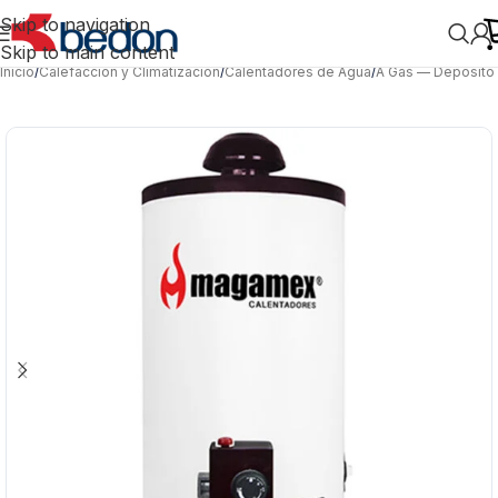
Skip to navigation
Skip to main content
Inicio
/
Calefacción y Climatización
/
Calentadores de Agua
/
A Gas — Depósito