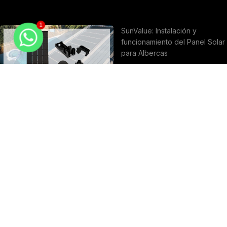
1
SunValue: Instalación y
funcionamiento del Panel Solar
para Albercas
KalyxX Active: Eliminador de
Sarro y Activador de Agua
SCALA2 de Grundfos:
Características e instalación