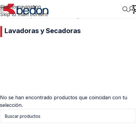
Skip to navigation
Skip to main content
Inicio
/
Cocinas y Línea Blanca
/
Lavadoras y Secadoras
Lavadoras y Secadoras
No se han encontrado productos que coincidan con tu
selección.