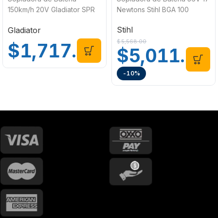
150km/h 20V Gladiator SPR
Newtons Stihl BGA 100
630/20 C1
Stihl
Gladiator
$
5,568.00
$
1,717.00
$
5,011.00
-10%