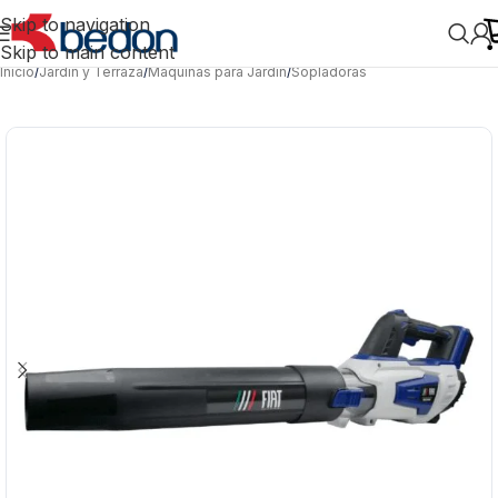
Skip to navigation
Skip to main content
Inicio
/
Jardín y Terraza
/
Máquinas para Jardín
/
Sopladoras