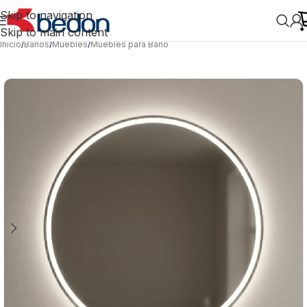
Skip to navigation
Skip to main content
Inicio
/
Baños
/
Muebles
/
Muebles para Baño