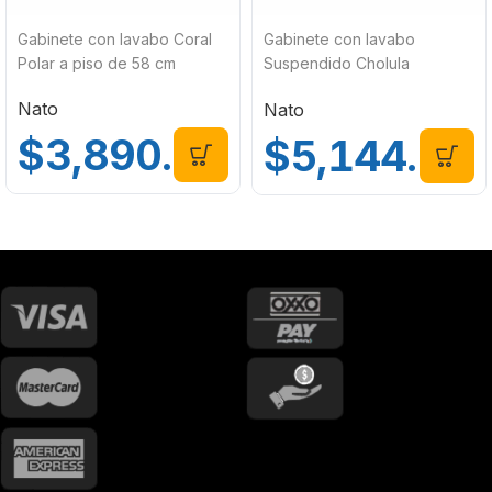
Gabinete con lavabo Coral
Gabinete con lavabo
Polar a piso de 58 cm
Suspendido Cholula
Olivo/Blanco de 60 cm
Nato
Nato
$
3,890.00
$
5,144.00