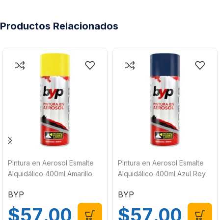
Productos Relacionados
Pintura en Aerosol Esmalte
Pintura en Aerosol Esmalte
Alquidálico 400ml Amarillo
Alquidálico 400ml Azul Rey
byp AAO
byp AAR
BYP
BYP
$
57.00
$
57.00