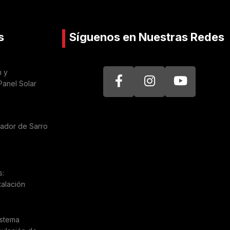
s
Síguenos en Nuestras Redes
n y
Panel Solar
nador de Sarro
a
s:
talación
istema