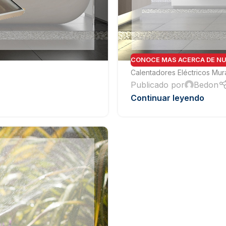
CONOCE MAS ACERCA DE N
Calentadores Eléctricos Mu
Publicado por
Bedon
Continuar leyendo
Bombas para Agua
Man
Hidroneumáticos y Sistemas de Presión
Para
Centrífugas y Periféricas
Para
Sumergibles para Agua Limpia
Para
Sumergibles para Agua Sucia y Drenaje
Par
Accesorios y Refacciones para Bombas
Par
Sumergibles para Pozo Profundo
Vál