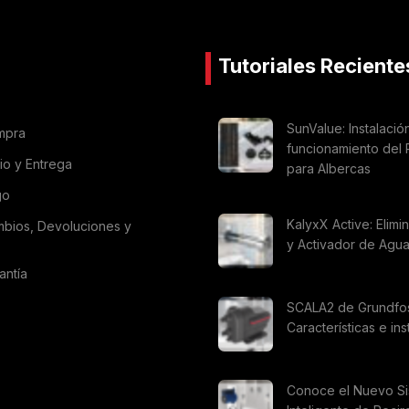
Tutoriales Reciente
SunValue: Instalació
mpra
funcionamiento del 
vio y Entrega
para Albercas
go
KalyxX Active: Elimi
mbios, Devoluciones y
y Activador de Agu
antía
SCALA2 de Grundfo
Características e ins
Conoce el Nuevo S