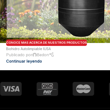
PVC Sanitario
Acero Inoxidable 304
PE-AL-PE (Agua y Gas)
Conexiones para Gas
Conexiones para Poliducto y Ma
CONOCE MAS ACERCA DE NUESTROS PRODUCTOS
Polietileno PEAD (Corrugado y Lis
Biohidro Autolimpiable IUSA
Conexiones Rápidas
Publicado por
Bedon
Continuar leyendo
Lavaderos
Tanques Hidroneumáticos