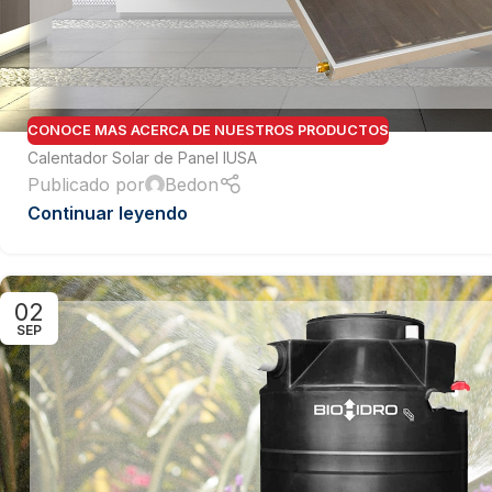
CONOCE MAS ACERCA DE NUESTROS PRODUCTOS
Calentador Solar de Panel IUSA
Publicado por
Bedon
Continuar leyendo
Tuberías y Conexiones
Cobre y Latón
02
Sistemas Contra Incendio
SEP
Acero Galvanizado
CPVC
PVC Hidráulico
Polipropileno PPR