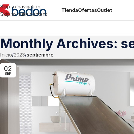
Skip to navigation
Tienda
Ofertas
Outlet
Skip to main content
Monthly Archives: s
Inicio
/
2023
/
septiembre
02
SEP