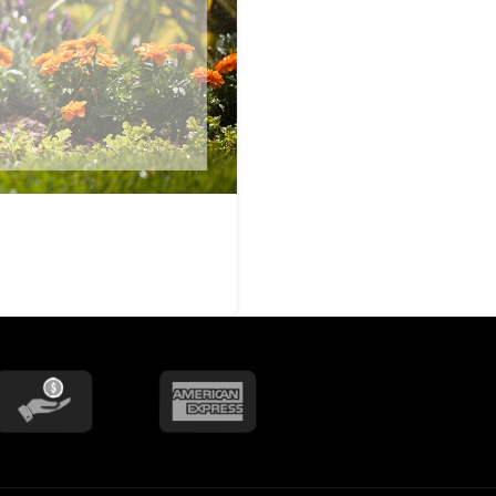
Jet
Válv
Recirculadoras
Válv
Motobombas
Válv
Accesorios y Conexiones para
Llav
Aparatos
nguera
Llav
Para Fregadero y Lavabo
o)
Med
Para WC
Med
Para Calentador
Med
Para Lavadora y Secadora
Tanques y Cilindros para Gas
Reguladores
Tanques Estacionarios
Cilindros Portátiles