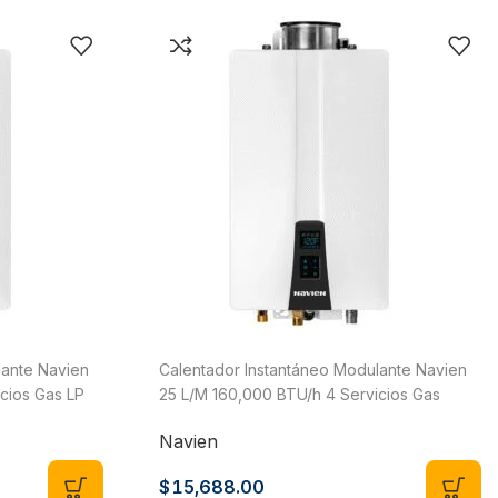
lante Navien
Calentador Instantáneo Modulante Navien
cios Gas LP
25 L/M 160,000 BTU/h 4 Servicios Gas
Natural NPN-160U-NG
Navien
$
15,688.00