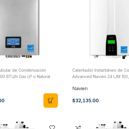
tubular de Condensación
Calentador Instantáneo de C
00 BTU/h Gas LP o Natural
Advanced Navien 24 L/M 150
Servicios Gas LP o Natural 
Navien
00
$
32,135.00