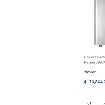
Caldera Piro
Navien 399,0
NFB-399C
Navien
$
170,804.