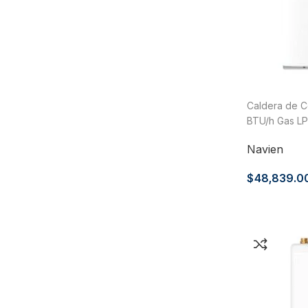
PVC Sanitario
Acero Inoxidable 304
PE-AL-PE (Agua y Gas)
Conexiones para Gas
Conexiones para Poliducto y Ma
Caldera de 
Polietileno PEAD (Corrugado y Lis
BTU/h Gas LP
Conexiones Rápidas
Navien
Lavaderos
$
48,839.0
Tanques Hidroneumáticos