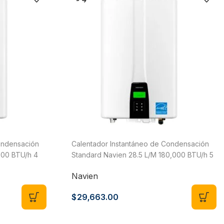
ondensación
Calentador Instantáneo de Condensación
000 BTU/h 4
Standard Navien 28.5 L/M 180,000 BTU/h 5
NPE-180S2-NG
Servicios Gas LP o Natural NPE-210S2-NG
Navien
$
29,663.00