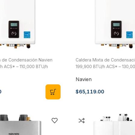
a de Condensación Navien
Caldera Mixta de Condensaci
h ACS* – 110,000 BTU/h
199,900 BTU/h ACS* – 130,0
Gas LP o Natural, Modelo
Calefacción, Gas LP o Natura
Navien
H
NCB-240/130H
0
$
65,119.00