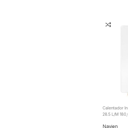
Calentador I
28.5 L/M 180
NPN-180U-L
Navien