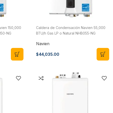
vien 150,000
Caldera de Condensación Navien 55,000
0150-NG
BTU/h Gas LP o Natural NHB055-NG
Navien
$
44,035.00
gueras Flexibles de Conexión
Tinacos, Cisternas
 Calentador
Tinacos
 Lavabo y Fregadero
Tanques Industriales,
Tolvas
 Hidroneumático
Cisternas
a WC
Tapas y Accesorios
a Gas
Accesorios para Tin
vulas y Llaves de Paso