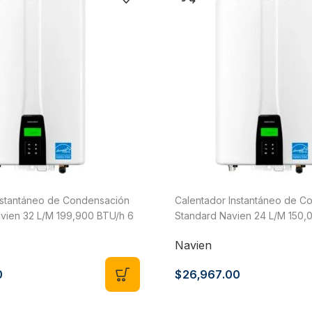
nstantáneo de Condensación
Calentador Instantáneo de C
ien 32 L/M 199,900 BTU/h 6
Standard Navien 24 L/M 150,
s LP o Natural NPE-240A2-NG
Servicios Gas LP o Natural 
Navien
0
$
26,967.00