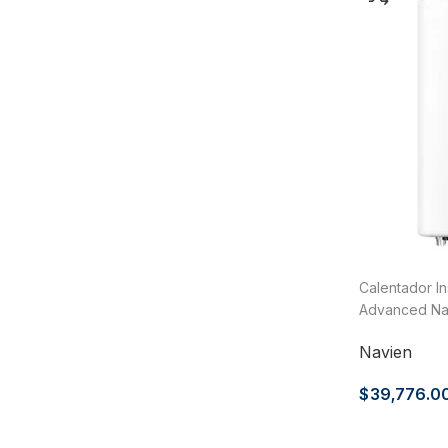
Calentador I
Advanced Nav
Servicios Ga
Navien
$
39,776.0