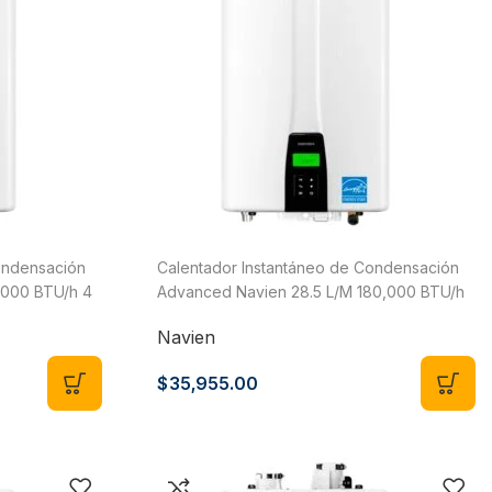
ondensación
Calentador Instantáneo de Condensación
,000 BTU/h 4
Advanced Navien 28.5 L/M 180,000 BTU/h
NPE-180A2-NG
5 Servicios Gas LP o Natural NPE-210A2-NG
Navien
$
35,955.00