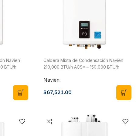
ón Navien
Caldera Mixta de Condensación Navien
00 BTU/h
210,000 BTU/h ACS* – 150,000 BTU/h
l, Modelo
Calefacción, Gas LP o Natural, Modelo
Navien
NCB-250/150H
$
67,521.00