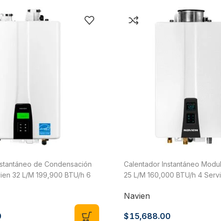
nstantáneo de Condensación
Calentador Instantáneo Modu
ien 32 L/M 199,900 BTU/h 6
25 L/M 160,000 BTU/h 4 Servi
s LP o Natural NPE-240S2-NG
NPN-160U-LP
Navien
0
$
15,688.00