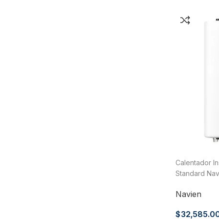
Calentador I
Standard Nav
Servicios Ga
Navien
$
32,585.0