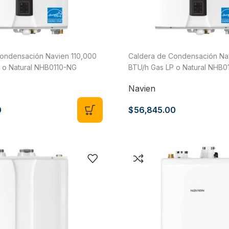
ondensación Navien 110,000
Caldera de Condensación Na
 o Natural NHB0110-NG
BTU/h Gas LP o Natural NHB
Navien
0
$
56,845.00
Bombas para Agua
Man
Hidroneumáticos y Sistemas de Presión
Para
Centrífugas y Periféricas
Para
Sumergibles para Agua Limpia
Para
Sumergibles para Agua Sucia y Drenaje
Par
Accesorios y Refacciones para Bombas
Par
Sumergibles para Pozo Profundo
Vál