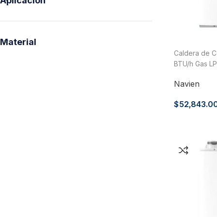
Aplicación
Material
Caldera de C
BTU/h Gas LP
Navien
$
52,843.0
Tuberías y Conexiones
Cobre y Latón
Sistemas Contra Incendio
Acero Galvanizado
CPVC
PVC Hidráulico
Polipropileno PPR