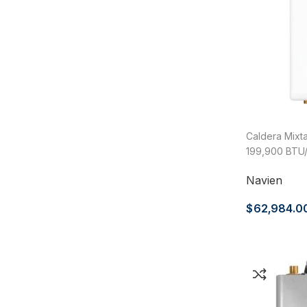
Caldera Mixt
199,900 BTU/
Calefacción, 
Navien
NCB-240/110
$
62,984.0