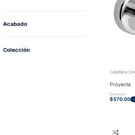
Acabado
Colección
Tuberías y Conexiones
Cepillera L
Cobre y Latón
Proyecta
Sistemas Contra Incendio
$
814.00
Acero Galvanizado
$
570.00
-
CPVC
PVC Hidráulico
Polipropileno PPR