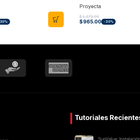
Proyecta
$
1,379.00
$
965.00
-30%
-30%
Tutoriales Reciente
SunValue: Instalació