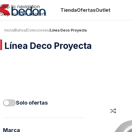
Skip to navigation
Tienda
Ofertas
Outlet
Skip to main content
Inicio
/
Baños
/
Colecciones
/
Línea Deco Proyecta
Línea Deco Proyecta
Solo ofertas
Marca