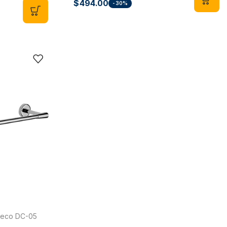
$
494.00
-30%
 Deco DC-05