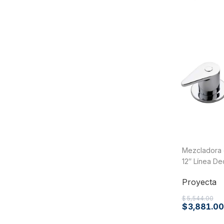
PVC Sanitario
Acero Inoxidable 304
PE-AL-PE (Agua y Gas)
Conexiones para Gas
Conexiones para Poliducto y Ma
Polietileno PEAD (Corrugado y Lis
Conexiones Rápidas
Lavaderos
Tanques Hidroneumáticos
Mezcladora 
12″ Línea D
Proyecta
$
5,544.00
$
3,881.00