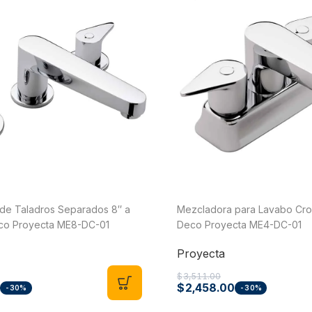
Jet
Válv
Recirculadoras
Válv
Motobombas
Válv
Accesorios y Conexiones para
Llav
Aparatos
nguera
Llav
Para Fregadero y Lavabo
o)
Med
Para WC
Med
Para Calentador
Med
Para Lavadora y Secadora
de Taladros Separados 8″ a
Mezcladora para Lavabo Cro
Tanques y Cilindros para Gas
eco Proyecta ME8-DC-01
Deco Proyecta ME4-DC-01
Reguladores
Proyecta
Tanques Estacionarios
$
3,511.00
$
2,458.00
-30%
-30%
Cilindros Portátiles