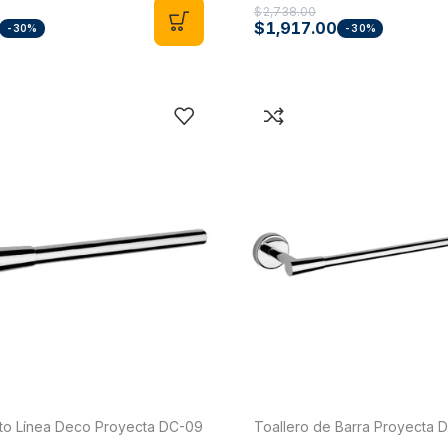
$
2,738.00
$
1,917.00
-30%
-30%
rto Línea Deco Proyecta DC-09
Toallero de Barra Proyecta