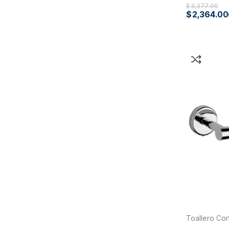
$
3,377.00
$
2,364.00
Toallero Co