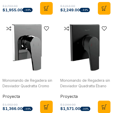
$
2,793.00
$
3,213.00
$
1,955.00
$
2,249.00
-30%
-30%
Monomando de Regadera sin
Monomando de Regadera sin
Desviador Quadratta Cromo
Desviador Quadratta Ébano
Proyecta MOR-QA-01
Proyecta MOR-QA-01-EB
Proyecta
Proyecta
$
1,952.00
$
2,244.00
$
1,366.00
$
1,571.00
-30%
-30%