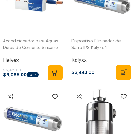
Acondicionador para Aguas
Dispositivo Eliminador de
Duras de Corriente Sinsarro
Sarro IPS Kalyxx 1″
SS-1 Helvex
Kalyxx
Helvex
$
8,335.00
$
3,443.00
$
6,085.00
-27%