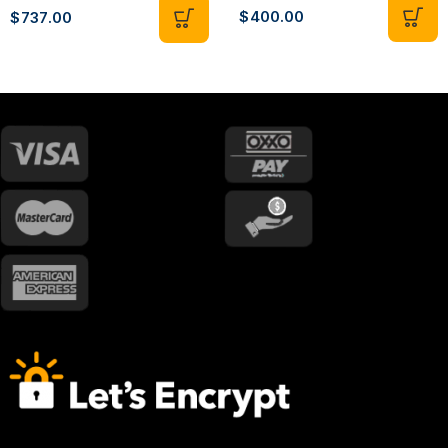
$
400.00
$
737.00