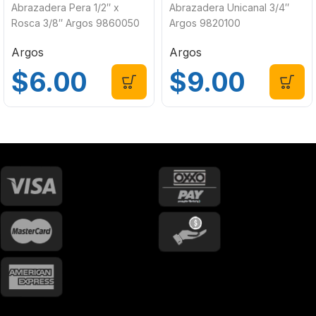
Abrazadera Pera 1/2″ x
Abrazadera Unicanal 3/4″
Rosca 3/8″ Argos 9860050
Argos 9820100
Argos
Argos
$
6.00
$
9.00