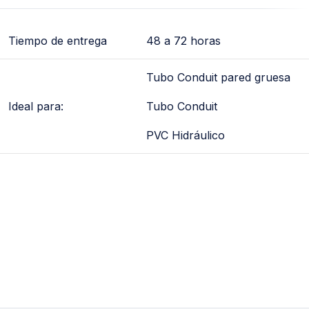
Tiempo de entrega
48 a 72 horas
Tubo Conduit pared gruesa
Ideal para:
Tubo Conduit
PVC Hidráulico
*abrazadera, abrazaderas, de pared, para soporte, tubo,
tubos, conduit, fijacion, para fijar, anclo