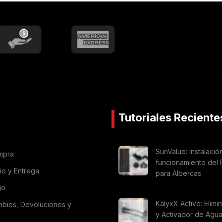
Tutoriales Reciente
SunValue: Instalació
mpra
funcionamiento del 
vio y Entrega
para Albercas
go
KalyxX Active: Elimi
mbios, Devoluciones y
y Activador de Agu