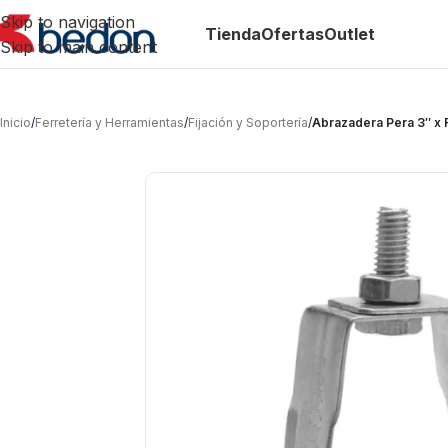
Skip to navigation
Tienda
Ofertas
Outlet
Skip to main content
Inicio
/
Ferretería y Herramientas
/
Fijación y Soportería
/
Abrazadera Pera 3″ x