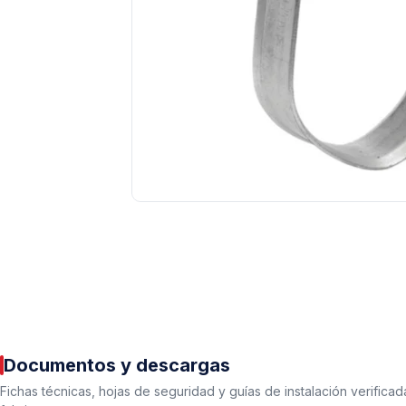
Tuberías y Conexiones
Cobre y Latón
Sistemas Contra Incendio
Acero Galvanizado
CPVC
PVC Hidráulico
Documentos y descargas
Polipropileno PPR
Fichas técnicas, hojas de seguridad y guías de instalación verificad