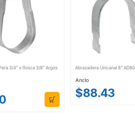
era 3/4″ x Rosca 3/8″ Argos
Abrazadera Unicanal 8″ AD8
Anclo
$
88.43
0