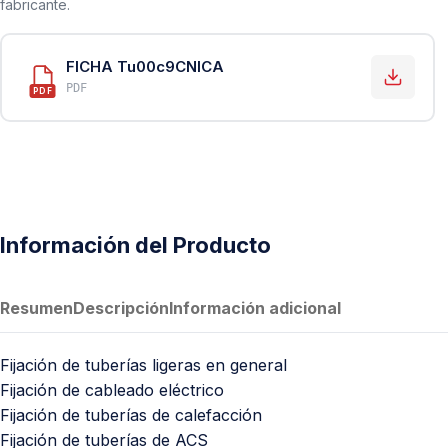
fabricante.
PVC Sanitario
Acero Inoxidable 304
FICHA Tu00c9CNICA
PE-AL-PE (Agua y Gas)
PDF
PDF
Conexiones para Gas
Conexiones para Poliducto y Ma
Polietileno PEAD (Corrugado y Lis
Conexiones Rápidas
Información del Producto
Lavaderos
Tanques Hidroneumáticos
Resumen
Descripción
Información adicional
Fijación de tuberías ligeras en general
Fijación de cableado eléctrico
Fijación de tuberías de calefacción
Fijación de tuberías de ACS