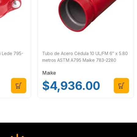
i Lede 795-
Tubo de Acero Cédula 10 UL/FM 6″ x 5.80
metros ASTM A795 Maike 783-2280
Maike
$
4,936.00