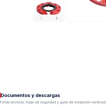
Tuberías y Conexiones
Cobre y Latón
Sistemas Contra Incendio
Acero Galvanizado
CPVC
PVC Hidráulico
Documentos y descargas
Polipropileno PPR
Fichas técnicas, hojas de seguridad y guías de instalación verificad