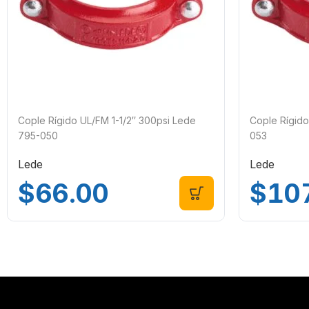
Cople Rígido UL/FM 1-1/2″ 300psi Lede
Cople Rígid
795-050
053
Lede
Lede
$
66.00
$
10