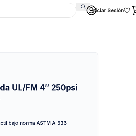
Iniciar Sesión
ida UL/FM 4″ 250psi
4
úctil bajo norma
ASTM A-536