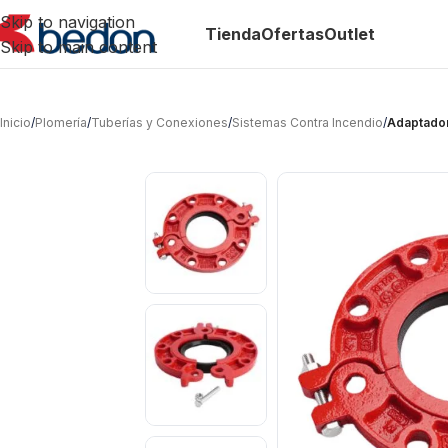
Skip to navigation
Tienda
Ofertas
Outlet
Skip to main content
Inicio
/
Plomería
/
Tuberías y Conexiones
/
Sistemas Contra Incendio
/
Adaptador