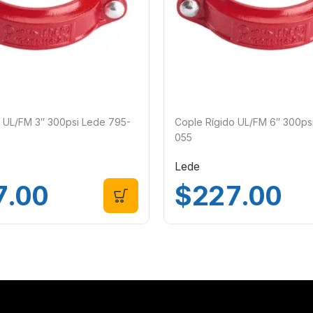
o UL/FM 3″ 300psi Lede 795-
Cople Rígido UL/FM 6″ 300ps
055
Lede
7.00
$
227.00