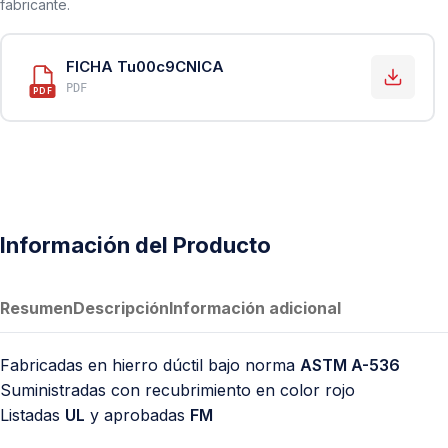
fabricante.
PVC Sanitario
Acero Inoxidable 304
FICHA Tu00c9CNICA
PE-AL-PE (Agua y Gas)
PDF
PDF
Conexiones para Gas
Conexiones para Poliducto y Ma
Polietileno PEAD (Corrugado y Lis
Conexiones Rápidas
Información del Producto
Lavaderos
Tanques Hidroneumáticos
Resumen
Descripción
Información adicional
Fabricadas en hierro dúctil bajo norma
ASTM A-536
Suministradas con recubrimiento en color rojo
Listadas
UL
y aprobadas
FM