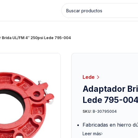
 Brida UL/FM 4″ 250psi Lede 795-004
Lede
Adaptador Br
Lede 795-00
B-30795004
SKU:
Fabricadas en hierro d
Leer más