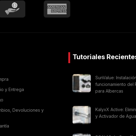
Tutoriales Reciente
SunValue: Instalació
mpra
funcionamiento del 
vio y Entrega
para Albercas
go
KalyxX Active: Elimi
mbios, Devoluciones y
y Activador de Agu
antía