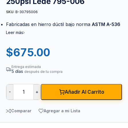
250psi Lede 795-006
B-30795006
SKU:
Fabricadas en hierro dúctil bajo norma
ASTM A-536
Leer más
$
675.00
Entrega estimada
5 días
después de tu compra
-
+
Añadir Al Carrito
Comparar
Agregar a mi Lista