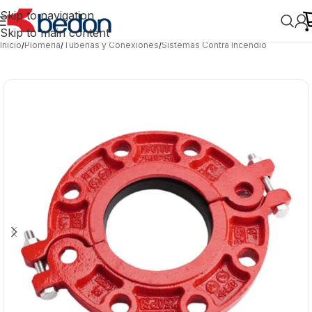
Skip to navigation
Skip to main content
Inicio
/
Plomería
/
Tuberías y Conexiones
/
Sistemas Contra Incendio