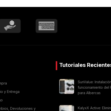
Tutoriales Reciente
SunValue: Instalació
mpra
funcionamiento del 
vio y Entrega
para Albercas
go
KalyxX Active: Elimi
mbios, Devoluciones y