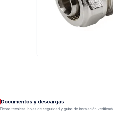
Tuberías y Conexiones
Cobre y Latón
Sistemas Contra Incendio
Acero Galvanizado
CPVC
PVC Hidráulico
Documentos y descargas
Polipropileno PPR
Fichas técnicas, hojas de seguridad y guías de instalación verificad