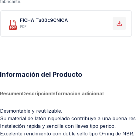
fabricante.
PVC Sanitario
Acero Inoxidable 304
FICHA Tu00c9CNICA
PE-AL-PE (Agua y Gas)
PDF
PDF
Conexiones para Gas
Conexiones para Poliducto y Ma
Polietileno PEAD (Corrugado y Lis
Conexiones Rápidas
Información del Producto
Lavaderos
Tanques Hidroneumáticos
Resumen
Descripción
Información adicional
Desmontable y reutilizable.
Su material de latón niquelado contribuye a una buena resi
Instalación rápida y sencilla con llaves tipo perico.
Excelente rendimiento con doble sello tipo O-ring de NBR.