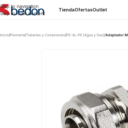
Skip to navigation
Tienda
Ofertas
Outlet
Skip to main content
Inicio
/
Plomería
/
Tuberías y Conexiones
/
PE-AL-PE (Agua y Gas)
/
Adaptador Ma