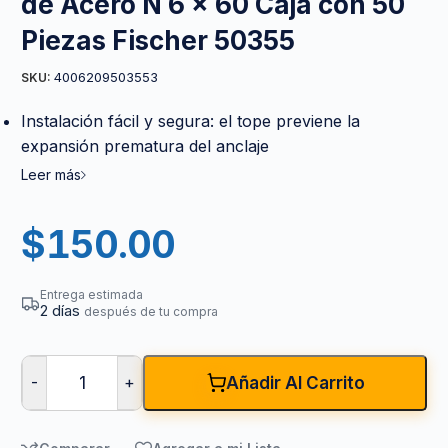
de Acero N 6 x 60 Caja con 50
Piezas Fischer 50355
4006209503553
SKU:
Instalación fácil y segura: el tope previene la
expansión prematura del anclaje
Leer más
$
150.00
Entrega estimada
2 días
después de tu compra
-
+
Añadir Al Carrito