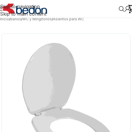
Skip to navigation
Skip to main content
Inicio
/
Baños
/
WC y Mingitorios
/
Asientos para WC