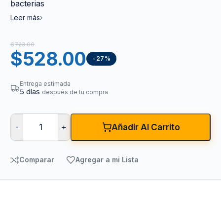
bacterias
Leer más
$
723.00
$
528.00
-27%
Entrega estimada
5 días
después de tu compra
-
+
Añadir Al Carrito
Comparar
Agregar a mi Lista