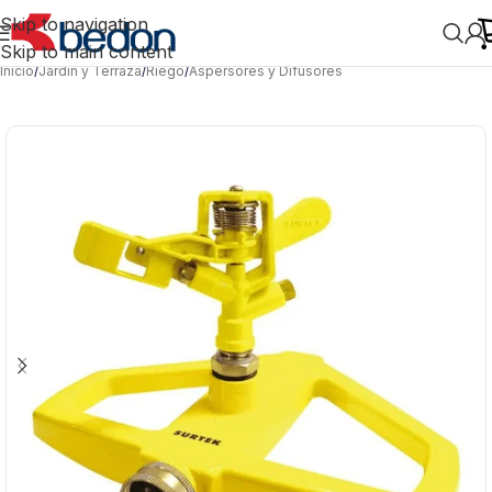
Skip to navigation
Skip to main content
Inicio
/
Jardín y Terraza
/
Riego
/
Aspersores y Difusores