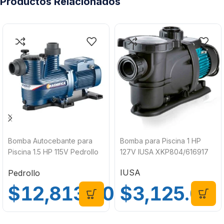
Productos Relacionados
Bomba Autocebante para
Bomba para Piscina 1 HP
Piscina 1.5 HP 115V Pedrollo
127V IUSA XKP804/616917
Magnifica 3M
IUSA
Pedrollo
$
3,125.00
$
12,813.00