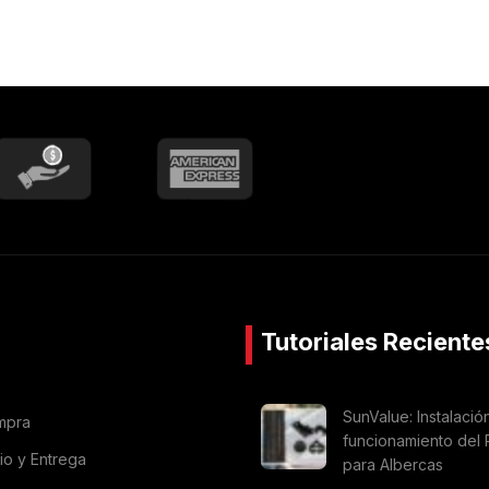
Tutoriales Reciente
SunValue: Instalació
mpra
funcionamiento del 
vio y Entrega
para Albercas