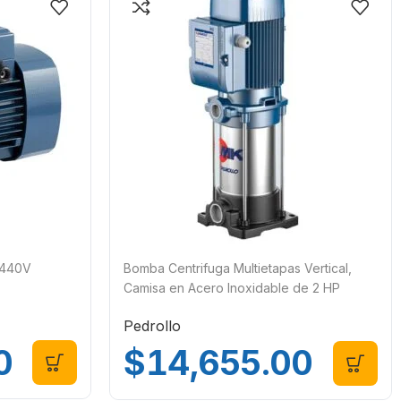
/440V
Bomba Centrifuga Multietapas Vertical,
Camisa en Acero Inoxidable de 2 HP
Trifásica 220/440 Pedrollo MK 5/7
Pedrollo
0
$
14,655.00