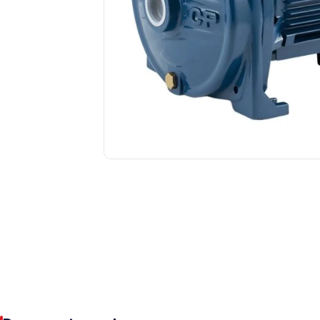
Tuberías y Conexiones
Cobre y Latón
Sistemas Contra Incendio
Acero Galvanizado
CPVC
PVC Hidráulico
Polipropileno PPR