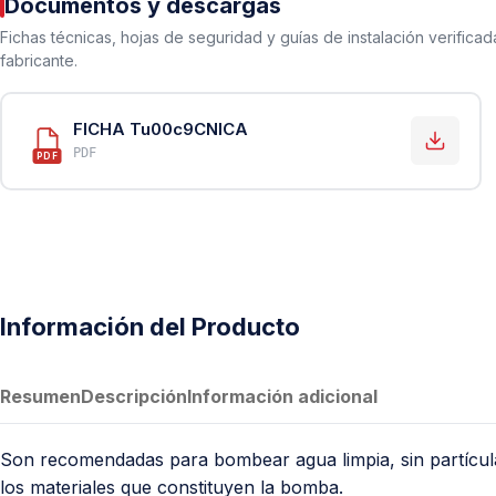
Documentos y descargas
PVC Sanitario
Fichas técnicas, hojas de seguridad y guías de instalación verificad
Acero Inoxidable 304
fabricante.
PE-AL-PE (Agua y Gas)
Conexiones para Gas
FICHA Tu00c9CNICA
PDF
Conexiones para Poliducto y Ma
PDF
Polietileno PEAD (Corrugado y Lis
Conexiones Rápidas
Lavaderos
Tanques Hidroneumáticos
Información del Producto
Resumen
Descripción
Información adicional
Son recomendadas para bombear agua limpia, sin partícula
los materiales que constituyen la bomba.