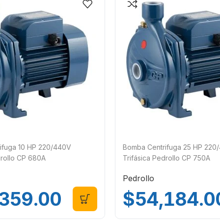
ifuga 10 HP 220/440V
Bomba Centrifuga 25 HP 220
drollo CP 680A
Trifásica Pedrollo CP 750A
Pedrollo
,359.00
$
54,184.0