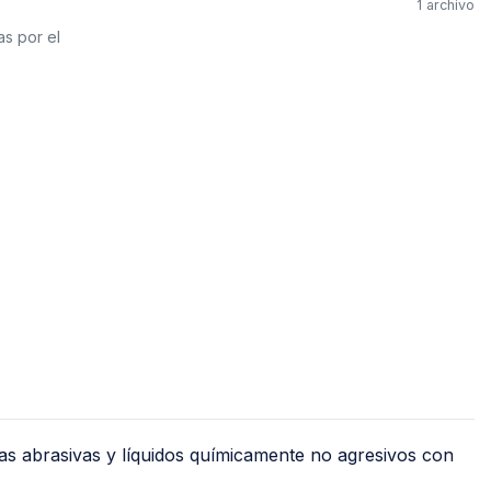
1 archivo
Jet
Válv
as por el
Recirculadoras
Válv
Motobombas
Válv
Accesorios y Conexiones para
Llav
Aparatos
nguera
Llav
Para Fregadero y Lavabo
o)
Med
Para WC
Med
Para Calentador
Med
Para Lavadora y Secadora
Tanques y Cilindros para Gas
Reguladores
Tanques Estacionarios
s abrasivas y líquidos químicamente no agresivos con
Cilindros Portátiles