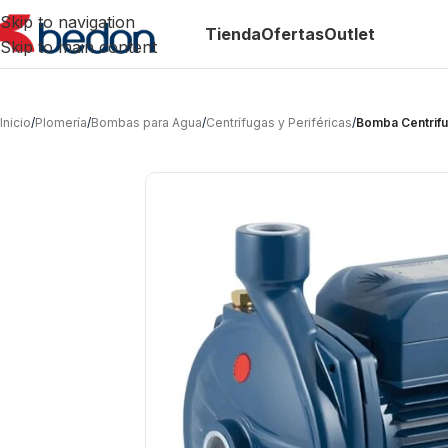
Skip to navigation
Tienda
Ofertas
Outlet
Skip to main content
Inicio
/
Plomería
/
Bombas para Agua
/
Centrífugas y Periféricas
/
Bomba Centrifu