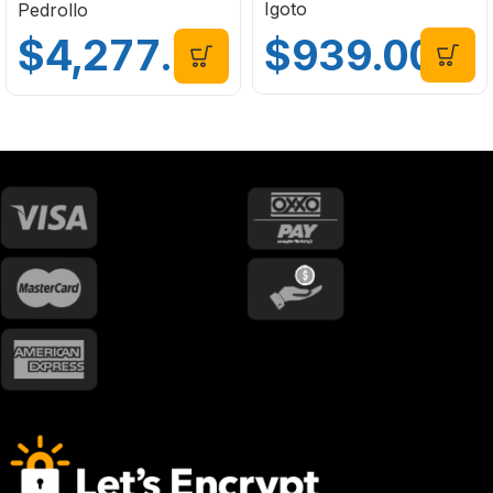
Igoto
Pedrollo
$
939.00
$
4,277.00