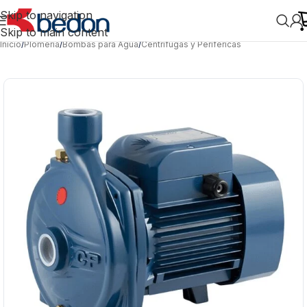
Skip to navigation
Skip to main content
Inicio
/
Plomería
/
Bombas para Agua
/
Centrífugas y Periféricas