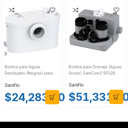
Bomba para Aguas
Bomba para Drenaje (Aguas
Residuales (Negras) para
Grises) SaniCom2 SF028
Instalar un Baño Completo
Saniflo
Saniflo
Sanipro Up SF034
$
51,331.0
$
24,283.00