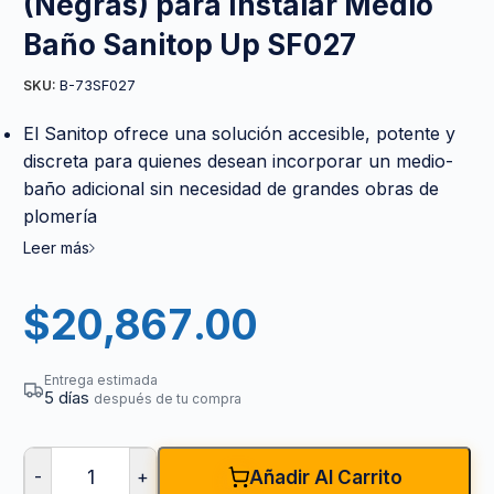
(Negras) para Instalar Medio
Baño Sanitop Up SF027
B-73SF027
SKU:
El Sanitop ofrece una solución accesible, potente y
discreta para quienes desean incorporar un medio-
baño adicional sin necesidad de grandes obras de
plomería
Leer más
$
20,867.00
Entrega estimada
5 días
después de tu compra
-
+
Añadir Al Carrito