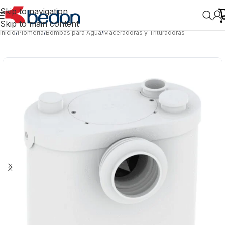
Skip to navigation
Skip to main content
Inicio
/
Plomería
/
Bombas para Agua
/
Maceradoras y Trituradoras