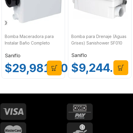
Bomba Maceradora para
Bomba para Drenaje (Aguas
Instalar Baño Completo
Grises) Sanishower SF010
Sanipack Saniflo SF011
Saniflo
Saniflo
$
9,244.00
$
29,981.00