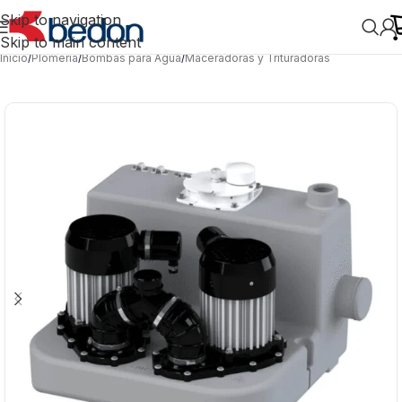
Skip to navigation
Skip to main content
Inicio
/
Plomería
/
Bombas para Agua
/
Maceradoras y Trituradoras