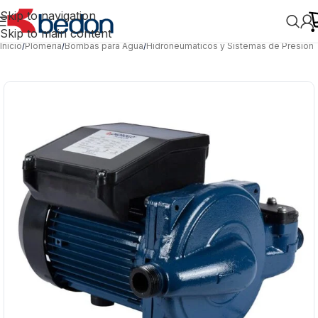
Skip to navigation
Skip to main content
Inicio
/
Plomería
/
Bombas para Agua
/
Hidroneumáticos y Sistemas de Presión