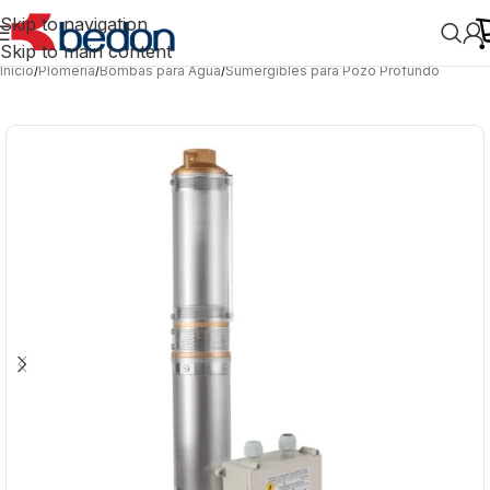
Skip to navigation
Skip to main content
Inicio
/
Plomería
/
Bombas para Agua
/
Sumergibles para Pozo Profundo