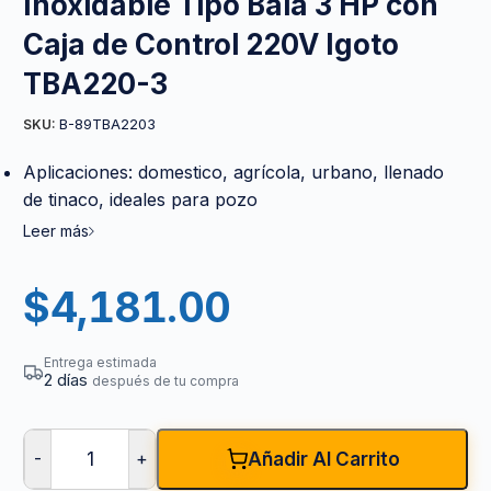
Inoxidable Tipo Bala 3 HP con
Caja de Control 220V Igoto
TBA220-3
B-89TBA2203
SKU:
Aplicaciones: domestico, agrícola, urbano, llenado
de tinaco, ideales para pozo
Leer más
$
4,181.00
Entrega estimada
2 días
después de tu compra
-
+
Añadir Al Carrito