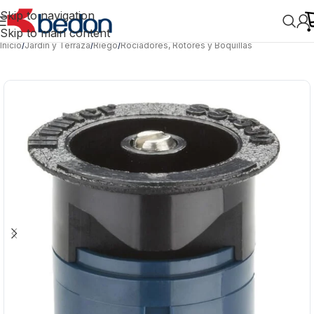
Skip to navigation
Skip to main content
Inicio
/
Jardín y Terraza
/
Riego
/
Rociadores, Rotores y Boquillas