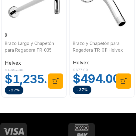
Brazo Largo y Chapetón
Brazo y Chapetón para
para Regadera TR-035
Regadera TR-011 Helvex
Helvex
Helvex
Helvex
$
677.00
$
1,692.00
$
494.00
$
1,235.00
-27%
-27%