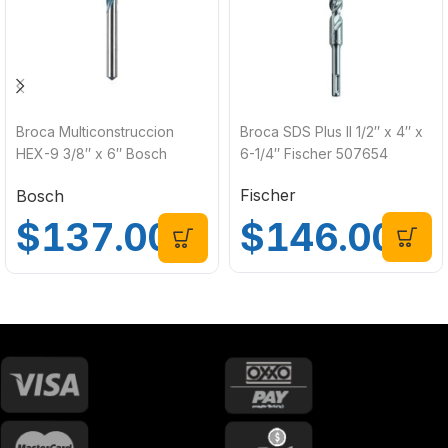
Broca Multiconstruccion
Broca SDS Plus II 1/2″ x 4″ x
HEX-9 3/8″ x 6″ Bosch
6-1/4″ Fischer 507654
2608901464
Fischer
Bosch
$
146.00
$
137.00