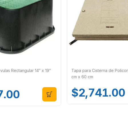
vulas Rectangular 14″ x 19″
Tapa para Cisterna de Polico
cm x 60 cm
$
2,741.00
7.00