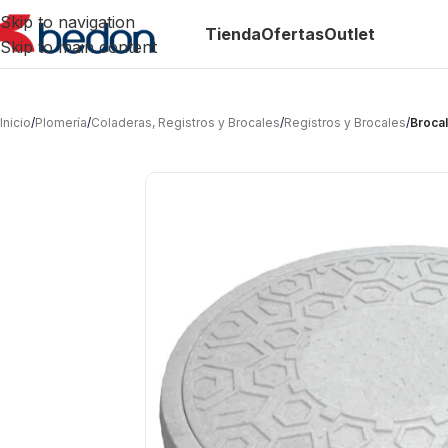
Skip to navigation
Tienda
Ofertas
Outlet
Skip to main content
Inicio
/
Plomería
/
Coladeras, Registros y Brocales
/
Registros y Brocales
/
Brocal