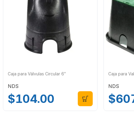
Caja para Válvulas Circular 6″
Caja para Val
NDS
NDS
$
104.00
$
60