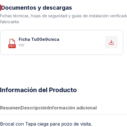
PVC Sanitario
Documentos y descargas
Acero Inoxidable 304
Fichas técnicas, hojas de seguridad y guías de instalación verificad
PE-AL-PE (Agua y Gas)
fabricante.
Conexiones para Gas
Ficha Tu00e9cnica
Conexiones para Poliducto y Ma
PDF
PDF
Polietileno PEAD (Corrugado y Lis
Conexiones Rápidas
Lavaderos
Tanques Hidroneumáticos
Información del Producto
Resumen
Descripción
Información adicional
Brocal con Tapa ciega para pozo de visita.