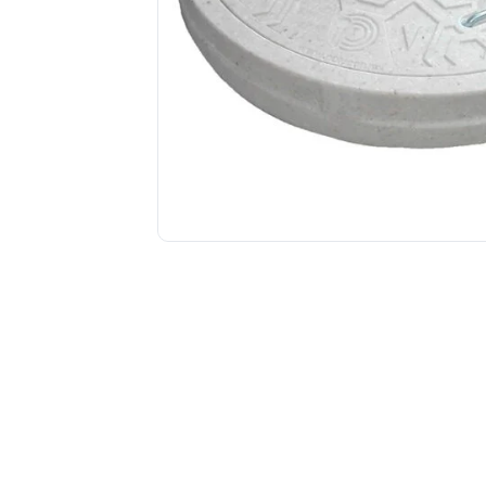
Tuberías y Conexiones
Cobre y Latón
Sistemas Contra Incendio
Acero Galvanizado
CPVC
PVC Hidráulico
Polipropileno PPR