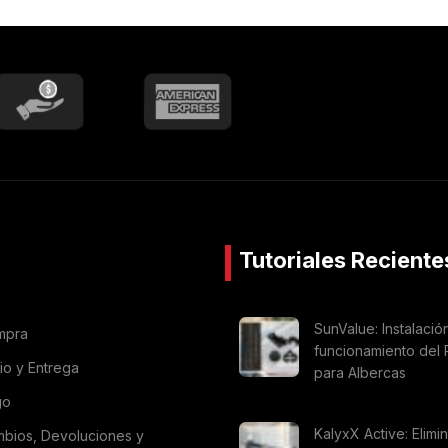
Tutoriales Reciente
SunValue: Instalació
mpra
funcionamiento del 
vio y Entrega
para Albercas
go
KalyxX Active: Elimi
mbios, Devoluciones y