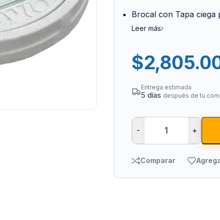
Brocal con Tapa ciega p
Leer más
$
2,805.0
Entrega estimada
5 días
después de tu com
Bombas para Agua
Man
Hidroneumáticos y Sistemas de Presión
Para
-
+
Centrífugas y Periféricas
Para
Sumergibles para Agua Limpia
Para
Comparar
Agrega
Sumergibles para Agua Sucia y Drenaje
Par
Accesorios y Refacciones para Bombas
Par
Sumergibles para Pozo Profundo
Vál