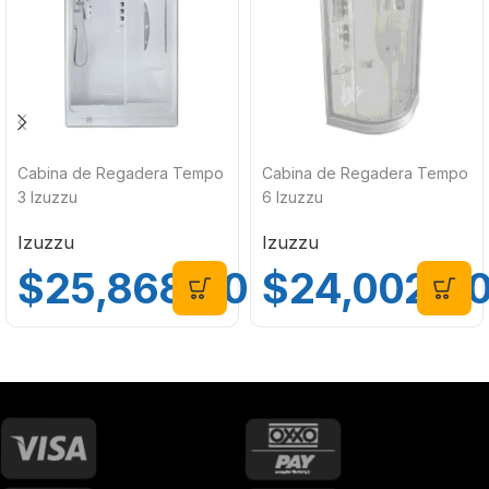
Cabina de Regadera Tempo
Cabina de Regadera Tempo
3 Izuzzu
6 Izuzzu
Izuzzu
Izuzzu
$
25,868.00
$
24,002.0