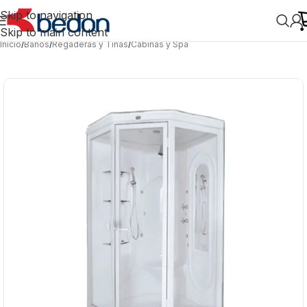
Skip to navigation
Skip to main content
Inicio
/
Baños
/
Regaderas y Tinas
/
Cabinas y Spa